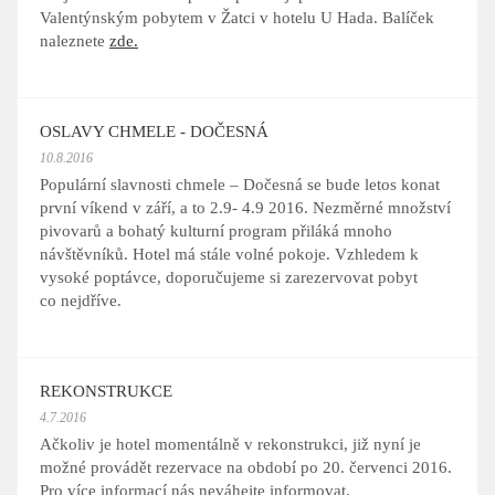
Valentýnským pobytem v Žatci v hotelu U Hada. Balíček
naleznete
zde.
OSLAVY CHMELE - DOČESNÁ
10.8.2016
Populární slavnosti chmele – Dočesná se bude letos konat
první víkend v září, a to 2.9- 4.9 2016. Nezměrné množství
pivovarů a bohatý kulturní program přiláká mnoho
návštěvníků. Hotel má stále volné pokoje. Vzhledem k
vysoké poptávce,
doporučujeme
si zarezervovat pobyt
co
nejdříve.
REKONSTRUKCE
4.7.2016
Ačkoliv je hotel momentálně v rekonstrukci, již nyní je
možné provádět rezervace na období po 20. červenci 2016.
Pro více informací nás neváhejte informovat.