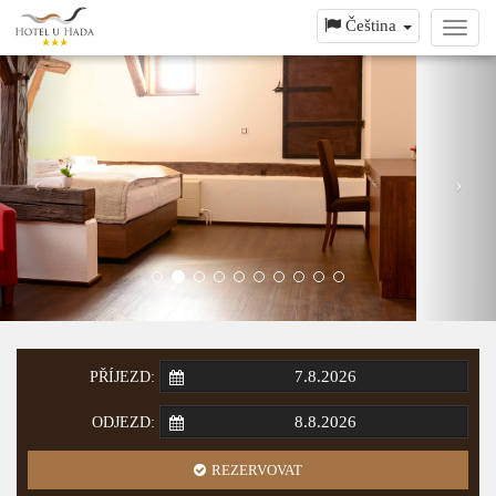
Čeština
Toggl
navig
PŘÍJEZD:
ODJEZD:
REZERVOVAT