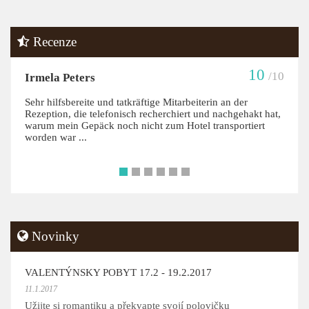
Recenze
10
/10
Irmela Peters
Sehr hilfsbereite und tatkräftige Mitarbeiterin an der
Rezeption, die telefonisch recherchiert und nachgehakt hat,
warum mein Gepäck noch nicht zum Hotel transportiert
worden war ...
•
•
•
•
•
•
Novinky
VALENTÝNSKY POBYT 17.2 - 19.2.2017
11.1.2017
Užijte si romantiku a překvapte svojí polovičku