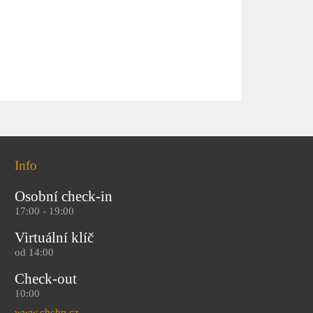
Info
Osobní check-in
17:00 - 19:00
Virtuální klíč
od 14:00
Check-out
10:00
www.chchp.cz