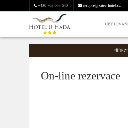
+420 702 053 640
recepce@zatec-hotel.cz
UBYTOVÁN
PŘÍJEZ
On-line rezervace