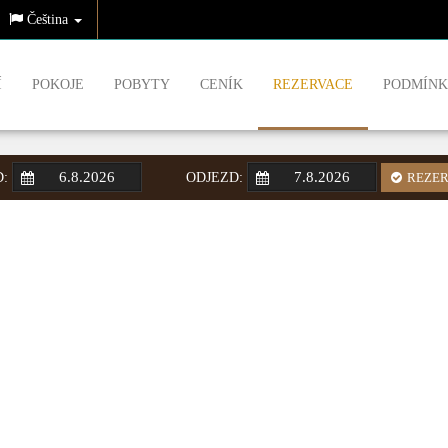
Čeština
Í
POKOJE
POBYTY
CENÍK
REZERVACE
PODMÍNK
D:
ODJEZD:
REZER