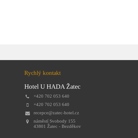
Rychlý kontakt
Hotel U HADA Žatec
+420 702 053 640
+420 702 053 640
recepce@zatec-hotel.cz
náměstí Svobody 155
43801 Žatec - Bezděkov