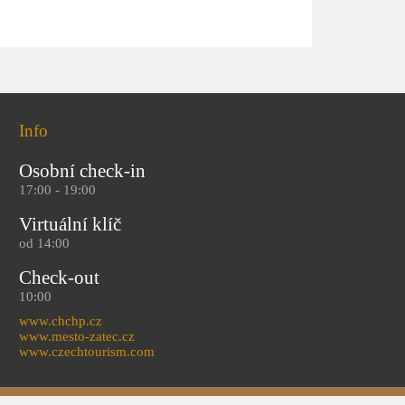
Info
Osobní check-in
17:00 - 19:00
Virtuální klíč
od 14:00
Check-out
10:00
www.chchp.cz
www.mesto-zatec.cz
www.czechtourism.com