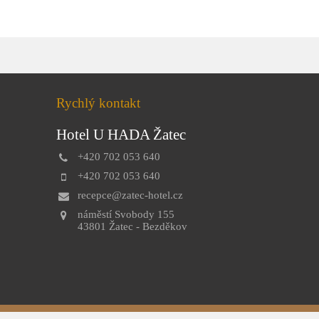
Rychlý kontakt
Hotel U HADA Žatec
+420 702 053 640
+420 702 053 640
recepce@zatec-hotel.cz
náměstí Svobody 155
43801 Žatec - Bezděkov