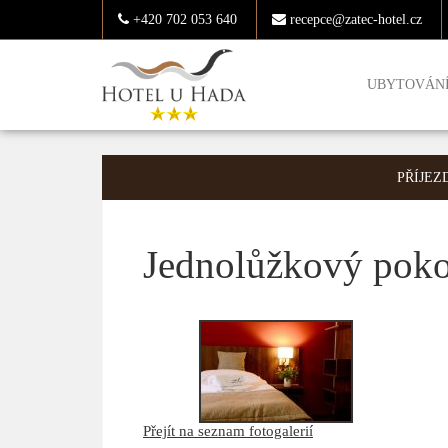
+420 702 053 640
recepce@zatec-hotel.cz
UBYTOVÁN
PŘÍJEZ
Jednolůžkový poko
Přejít na seznam fotogalerií