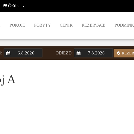
Čeština
Í
POKOJE
POBYTY
CENÍK
REZERVACE
PODMÍNK
D:
ODJEZD:
REZER
j A